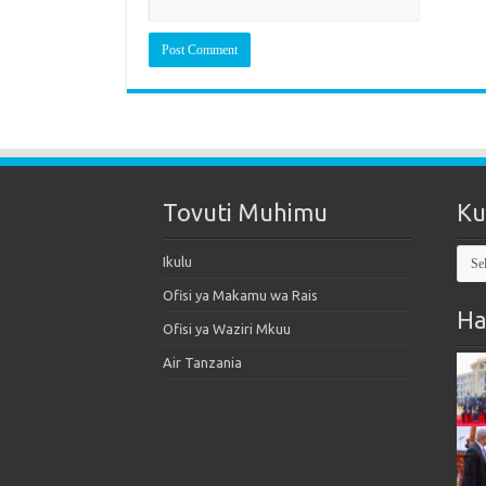
Tovuti Muhimu
Ku
Kut
Ikulu
Mak
Ofisi ya Makamu wa Rais
Ha
Ofisi ya Waziri Mkuu
Air Tanzania