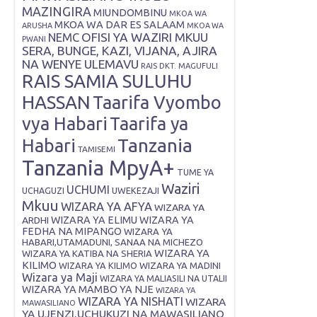
MAZINGIRA
MIUNDOMBINU
MKOA WA
MKOA WA DAR ES SALAAM
ARUSHA
MKOA WA
OFISI YA WAZIRI MKUU
NEMC
PWANI
SERA, BUNGE, KAZI, VIJANA, AJIRA
NA WENYE ULEMAVU
RAIS DKT. MAGUFULI
RAIS SAMIA SULUHU
HASSAN
Taarifa Vyombo
vya Habari
Taarifa ya
Tanzania
Habari
TAMISEMI
Tanzania MpyA+
TUME YA
Waziri
UCHUMI
UWEKEZAJI
UCHAGUZI
Mkuu
WIZARA YA AFYA
WIZARA YA
ARDHI
WIZARA YA ELIMU
WIZARA YA
FEDHA NA MIPANGO
WIZARA YA
HABARI,UTAMADUNI, SANAA NA MICHEZO
WIZARA YA
WIZARA YA KATIBA NA SHERIA
KILIMO
WIZARA YA KILIMO
WIZARA YA MADINI
Wizara ya Maji
WIZARA YA MALIASILI NA UTALII
WIZARA YA MAMBO YA NJE
WIZARA YA
WIZARA YA NISHATI
WIZARA
MAWASILIANO
YA UJENZI,UCHUKUZI NA MAWASILIANO