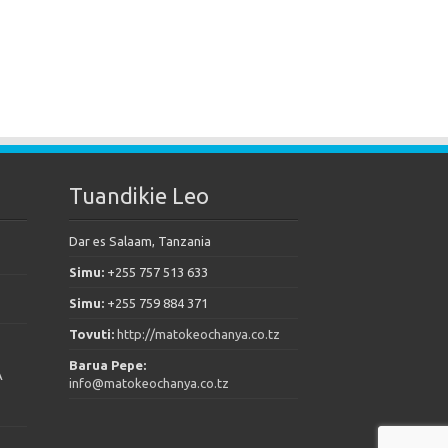
Tuandikie Leo
Dar es Salaam, Tanzania
Simu:
+255 757 513 633
Simu:
+255 759 884 371
Tovuti:
http://matokeochanya.co.tz
Barua Pepe:
A
info@matokeochanya.co.tz