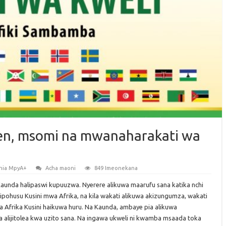
sen, msomi na mwanaharakati wa
nia MpyA+
Acha maoni
849 Imeonekana
 Kaunda halipaswi kupuuzwa. Nyerere alikuwa maarufu sana katika nchi
ipohusu Kusini mwa Afrika, na kila wakati alikuwa akizungumza, wakati
a Afrika Kusini haikuwa huru. Na Kaunda, ambaye pia alikuwa
a alijitolea kwa uzito sana. Na ingawa ukweli ni kwamba msaada toka