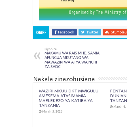
Facebook
Twitter
Stumble
Share
Iliyopita
MAKAMU WA RAIS MHE. SAMIA
AFUNGUA MKUTANO WA
MAWAZIRI WA AFYA WA NCHI
ZA SADC
Nakala zinazohusiana
WAZIRI MKUU DKT MWIGULU
FENTANY
AMESEMA ATASIMAMIA
DUNIAN
MAELEKEZO YA KATIBA YA
TANZAN
TANZANIA
March 4,
March 5, 2026