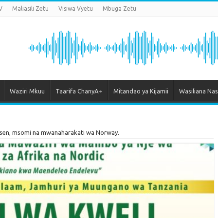
V
Maliasili Zetu
Visiwa Vyetu
Mbuga Zetu
Waziri Mkuu
Taarifa ChanyA+
Mitandao ya Kijamii
Wasiliana Nas
iksen, msomi na mwanaharakati wa Norway.