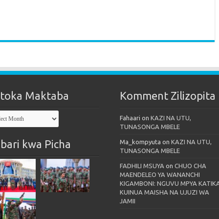
toka Maktaba
Komment Zilizopita
oka
Fahaari
on
KAZI NA UTU,
taba
TUNASONGA MBELE
bari kwa Picha
Ma_kompyuta
on
KAZI NA UTU,
TUNASONGA MBELE
FADHILI MSUYA
on
CHUO CHA
MAENDELEO YA WANANCHI
KIGAMBONI: NGUVU MPYA KATIK
KUINUA MAISHA NA UJUZI WA
JAMII