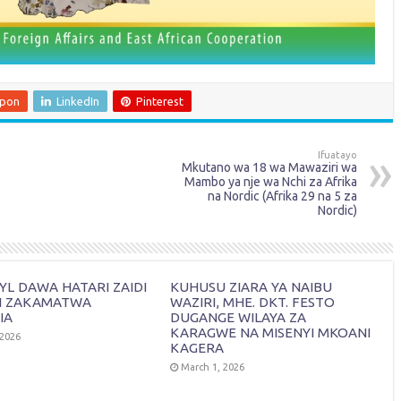
upon
LinkedIn
Pinterest
Ifuatayo
Mkutano wa 18 wa Mawaziri wa
Mambo ya nje wa Nchi za Afrika
na Nordic (Afrika 29 na 5 za
Nordic)
L DAWA HATARI ZAIDI
KUHUSU ZIARA YA NAIBU
I ZAKAMATWA
WAZIRI, MHE. DKT. FESTO
IA
DUGANGE WILAYA ZA
KARAGWE NA MISENYI MKOANI
 2026
KAGERA
March 1, 2026