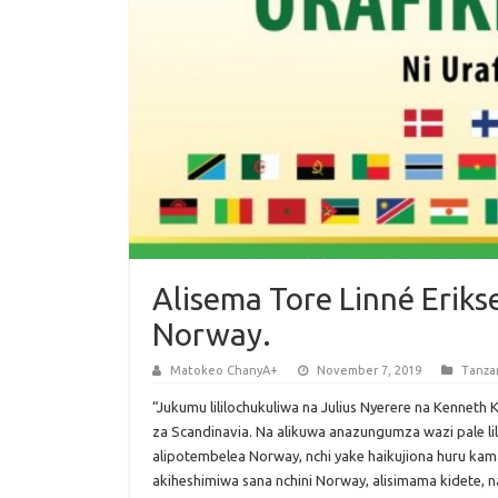
Alisema Tore Linné Erik
Norway.
Matokeo ChanyA+
November 7, 2019
Tanza
“Jukumu lililochukuliwa na Julius Nyerere na Kenneth
za Scandinavia. Na alikuwa anazungumza wazi pale lil
alipotembelea Norway, nchi yake haikujiona huru kam
akiheshimiwa sana nchini Norway, alisimama kidete, n