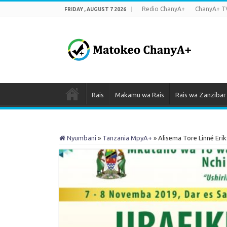
Redio ChanyA+
ChanyA+ T
FRIDAY , AUGUST 7 2026
Rais
Makamu wa Rais
Rais wa Zanzibar
Nyumbani
»
Tanzania MpyA+
»
Alisema Tore Linné Er