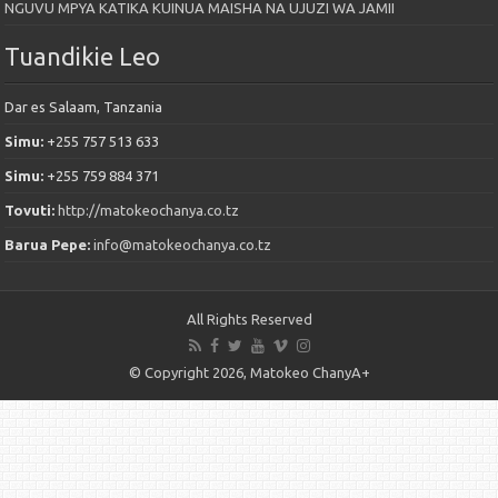
NGUVU MPYA KATIKA KUINUA MAISHA NA UJUZI WA JAMII
Tuandikie Leo
Dar es Salaam, Tanzania
Simu:
+255 757 513 633
Simu:
+255 759 884 371
Tovuti:
http://matokeochanya.co.tz
Barua Pepe:
info@matokeochanya.co.tz
All Rights Reserved
© Copyright 2026, Matokeo ChanyA+