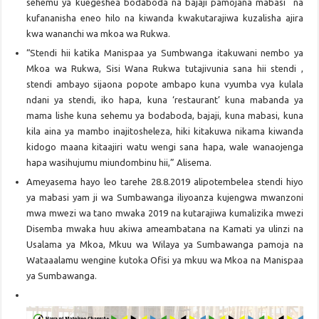
sehemu ya kuegeshea bodaboda na bajaji pamojana mabasi na
kufananisha eneo hilo na kiwanda kwakutarajiwa kuzalisha ajira
kwa wananchi wa mkoa wa Rukwa.
“Stendi hii katika Manispaa ya Sumbwanga itakuwani nembo ya
Mkoa wa Rukwa, Sisi Wana Rukwa tutajivunia sana hii stendi ,
stendi ambayo sijaona popote ambapo kuna vyumba vya kulala
ndani ya stendi, iko hapa, kuna ‘restaurant’ kuna mabanda ya
mama lishe kuna sehemu ya bodaboda, bajaji, kuna mabasi, kuna
kila aina ya mambo inajitosheleza, hiki kitakuwa nikama kiwanda
kidogo maana kitaajiri watu wengi sana hapa, wale wanaojenga
hapa wasihujumu miundombinu hii,” Alisema.
Ameyasema hayo leo tarehe 28.8.2019 alipotembelea stendi hiyo
ya mabasi yam ji wa Sumbawanga iliyoanza kujengwa mwanzoni
mwa mwezi wa tano mwaka 2019 na kutarajiwa kumalizika mwezi
Disemba mwaka huu akiwa ameambatana na Kamati ya ulinzi na
Usalama ya Mkoa, Mkuu wa Wilaya ya Sumbawanga pamoja na
Wataaalamu wengine kutoka Ofisi ya mkuu wa Mkoa na Manispaa
ya Sumbawanga.