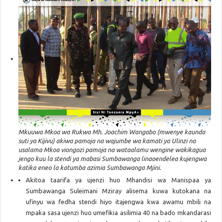
Mkuuwa Mkoa wa Rukwa Mh. Joachim Wangabo (mwenye kaunda
suti ya Kijivu) akiwa pamoja na wajumbe wa kamati ya Ulinzi na
usalama Mkoa viongozi pamoja na wataalamu wengine wakikagua
jengo kuu la stendi ya mabasi Sumbawanga linaoendelea kujengwa
katika eneo la katumba azimia Sumbawanga Mjini.
Akitoa taarifa ya ujenzi huo Mhandisi wa Manispaa ya
Sumbawanga Suleimani Mziray alisema kuwa kutokana na
ufinyu wa fedha stendi hiyo itajengwa kwa awamu mbili na
mpaka sasa ujenzi huo umefikia asilimia 40 na bado mkandarasi