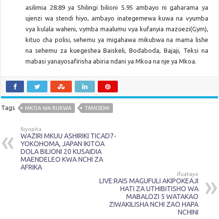
asilimia 28.89 ya Shilingi bilioni 5.95 ambayo ni gaharama ya
ujenzi wa stendi hiyo, ambayo inategemewa kuwa na vyumba
vya kulala waheni, vymba maalumu vya kufanyia mazoezi(Gym),
kituo cha polisi, sehemu ya migahawa mikubwa na mama lishe
na sehemu za kuegeshea Baiskeli, Bodaboda, Bajaji, Teksi na
mabasi yanayosafirisha abiria ndani ya Mkoa na nje ya Mkoa.
Tags
MKOA WA RUKWA
TAMISEMI
Iliyopita
WAZIRI MKUU ASHIRIKI TICAD7-
YOKOHOMA, JAPAN IKITOA
DOLA BILIONI 20 KUSAIDIA
MAENDELEO KWA NCHI ZA
AFRIKA
Ifuatayo
LIVE:RAIS MAGUFULI AKIPOKEAJI
HATI ZA UTHIBITISHO WA
MABALOZI 5 WATAKAO
ZIWAKILISHA NCHI ZAO HAPA
NCHINI