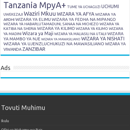
Tanzania MpyA+
UCHUMI
TUME YA UCHAGUZI
Waziri Mkuu
WIZARA YA AFYA
WIZARA YA
UWEKEZAJI
ARDHI
WIZARA YA ELIMU
WIZARA YA FEDHA NA MIPANGO
WIZARA YA HABARI,UTAMADUNI, SANAA NA MICHEZO
WIZARA YA
WIZARA YA KILIMO
KATIBA NA SHERIA
WIZARA YA KILIMO
WIZARA
Wizara ya Maji
WIZARA
YA MADINI
WIZARA YA MALIASILI NA UTALII
WIZARA YA NISHATI
YA MAMBO YA NJE
WIZARA YA MAWASILIANO
WIZARA YA UJENZI,UCHUKUZI NA MAWASILIANO
WIZARA YA
ZANZIBAR
VIWANDA
Ads
Tovuti Muhimu
Ikulu
Ofisi ya Makamu wa Rais