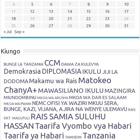
4
5
6
7
8
9
10
11
12
13
14
15
16
17
18
19
20
21
22
23
24
25
26
27
28
29
30
31
« Jul
Sep »
Kiungo
CCM
DAWA ZA KULEVYA
BUNGE LA TANZANIA
Demokrasia
DIPLOMASIA
IKULU
JIJI LA
Matokeo
Makamu wa Rais
DODOMA
ChanyA+
MAWASILIANO IKULU
MAZINGIRA
MIUNDOMBINU
MKOA WA DAR ES SALAAM
MKOA WA ARUSHA
OFISI YA WAZIRI MKUU SERA,
NEMC
MKOA WA PWANI
BUNGE, KAZI, VIJANA, AJIRA NA WENYE ULEMAVU
RAIS
RAIS SAMIA SULUHU
DKT. MAGUFULI
HASSAN
Taarifa Vyombo vya Habari
Tanzania
Taarifa ya Habari
TAMISEMI