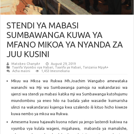
STENDI YA MABASI
SUMBAWANGA KUWA YA
MFANO MIKOA YA NYANDA ZA
JUU KUSINI
Matokeo ChanyA+
August 29, 2019
Taarifa Vyombo vya Habari
,
Taarifa ya Habari
,
Tanzania MpyA+
Acha maoni
1,453 Imeonekana
Mkuu wa Mkoa wa Rukwa Mh.Joachim Wangabo amewataka
wananchi wa Mji wa Sumbawanga pamoja na wakandarasi wa
ujenzi wa stendi ya mabasi katika mji wa Sumbawanga kutohujumu
miundombinu ya eneo hilo na badala yake wasaidie kuimarisha
ulinzi na wakandarasi kujenga kwa uzalendo ili kituo hicho kiweze
kuwa nembo ya mkoa wa Rukwa.
Amesema kuwa hajawahi kuona ndani ya jengo lastendi kukiwa na
vyumba vya kulala wageni, migahawa, mabanda ya mamalishe,