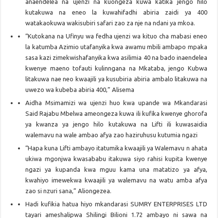
anaendelea na ujenzi na kuongeza kuwa katika jengo hilo
kutakuwa na eneo la kuwahifadhi abiria zaidi ya 400
watakaokuwa wakisubiri safari zao za nje na ndani ya mkoa.
“Kutokana na Ufinyu wa fedha ujenzi wa kituo cha mabasi eneo
la katumba Azimio utafanyika kwa awamu mbili ambapo mpaka
sasa kazi zimekwishafanyika kwa asilimia 40 na bado inaendelea
kwenye maeno tofauti kulinngana na Mkataba, jengo Kubwa
litakuwa nae neo kwaajili ya kusubiria abiria ambalo litakuwa na
uwezo wa kubeba abiria 400,” Alisema
Aidha Msimamizi wa ujenzi huo kwa upande wa Mkandarasi
Said Rajabu Mbelwa ameongeza kuwa ili kufika kwenye ghorofa
ya kwanza ya jengo hilo kutakuwa na Lifti ili kuwasaidia
walemavu na wale ambao afya zao haziruhusu kutumia ngazi
“Hapa kuna Lifti ambayo itatumika kwaajili ya Walemavu n ahata
ukiwa mgonjwa kwasababu itakuwa siyo rahisi kupita kwenye
ngazi ya kupanda kwa mguu kama una matatizo ya afya,
kwahiyo imewekwa kwaajili ya walemavu na watu amba afya
zao si nzuri sana,” Aliongezea.
Hadi kufikia hatua hiyo mkandarasi SUMRY ENTERPRISES LTD
tayari ameshalipwa Shilingi Bilioni 1.72 ambayo ni sawa na