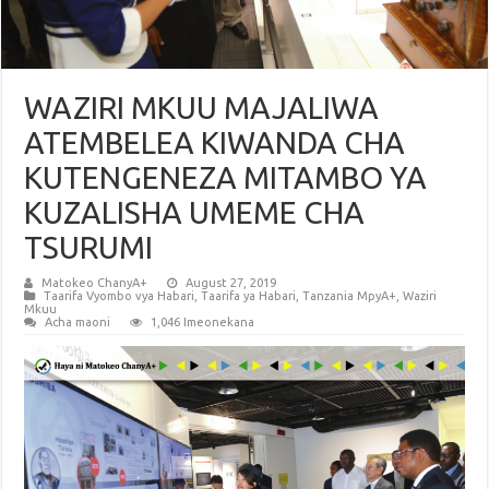
WAZIRI MKUU MAJALIWA
ATEMBELEA KIWANDA CHA
KUTENGENEZA MITAMBO YA
KUZALISHA UMEME CHA
TSURUMI
Matokeo ChanyA+
August 27, 2019
Taarifa Vyombo vya Habari
,
Taarifa ya Habari
,
Tanzania MpyA+
,
Waziri
Mkuu
Acha maoni
1,046 Imeonekana