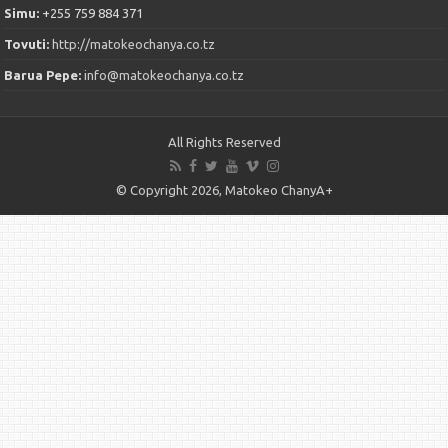
Simu:
+255 759 884 371
Tovuti:
http://matokeochanya.co.tz
Barua Pepe:
info@matokeochanya.co.tz
All Rights Reserved
© Copyright 2026, Matokeo ChanyA+