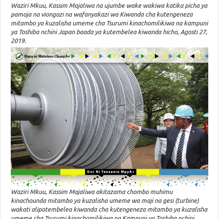
Waziri Mkuu, Kassim Majaliwa na ujumbe wake wakiwa katika picha ya
pamoja na viongozi na wafanyakazi wa Kiwanda cha kutengeneza
mitambo ya kuzalisha umeme cha Tsurumi kinachomilikiwa na kampuni
ya Toshiba nchini Japan baada ya kutembelea kiwanda hicho, Agosti 27,
2019.
Waziri Mkuu, Kassim Majaliwa akitazama chombo muhimu
kinachounda mitambo ya kuzalisha umeme wa maji na gesi (turbine)
wakati alipotembelea kiwanda cha kutengeneza mitambo ya kuzalisha
umeme cha Tsurumi kinachomilikiwa na Kampuni ya Toshiba nchini