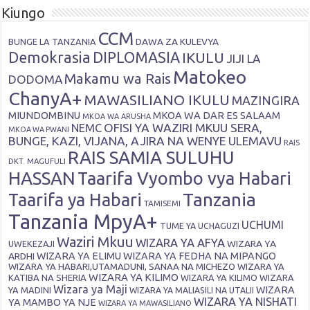
Kiungo
CCM
DAWA ZA KULEVYA
BUNGE LA TANZANIA
Demokrasia
DIPLOMASIA
IKULU
JIJI LA
Matokeo
Makamu wa Rais
DODOMA
ChanyA+
MAWASILIANO IKULU
MAZINGIRA
MIUNDOMBINU
MKOA WA DAR ES SALAAM
MKOA WA ARUSHA
OFISI YA WAZIRI MKUU SERA,
NEMC
MKOA WA PWANI
BUNGE, KAZI, VIJANA, AJIRA NA WENYE ULEMAVU
RAIS
RAIS SAMIA SULUHU
DKT. MAGUFULI
HASSAN
Taarifa Vyombo vya Habari
Tanzania
Taarifa ya Habari
TAMISEMI
Tanzania MpyA+
UCHUMI
TUME YA UCHAGUZI
Waziri Mkuu
WIZARA YA AFYA
WIZARA YA
UWEKEZAJI
ARDHI
WIZARA YA ELIMU
WIZARA YA FEDHA NA MIPANGO
WIZARA YA HABARI,UTAMADUNI, SANAA NA MICHEZO
WIZARA YA
WIZARA YA KILIMO
KATIBA NA SHERIA
WIZARA YA KILIMO
WIZARA
Wizara ya Maji
WIZARA
YA MADINI
WIZARA YA MALIASILI NA UTALII
WIZARA YA NISHATI
YA MAMBO YA NJE
WIZARA YA MAWASILIANO