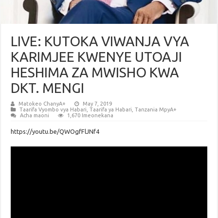
LIVE: KUTOKA VIWANJA VYA
KARIMJEE KWENYE UTOAJI
HESHIMA ZA MWISHO KWA
DKT. MENGI
Matokeo ChanyA+
May 7, 2019
Taarifa Vyombo vya Habari
,
Taarifa ya Habari
,
Tanzania MpyA+
Acha maoni
1,670 Imeonekana
https://youtu.be/QWOgfFlJNf4