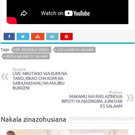
Tags
DR. REGINALD MENGI
JIJI LA DAR ES SALAAM
MKOA WA DAR ES SALAAM
Iliyopita
LIVE: MKUTANO WA KUMI NA
TANO, KIKAO CHA KUMI NA
SABA,MASWALI NA MAJIBU
BUNGENI
Ifuatayo
MAKAMU WA RAIS AZINDUA
RIPOTI YA MAZINGIRA JIJINI DAR
ES SALAAM
Nakala zinazohusiana