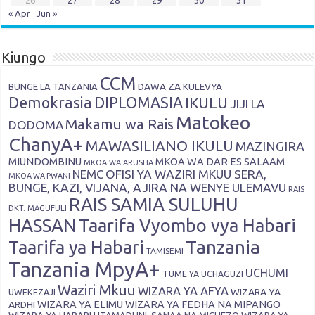
« Apr
Jun »
Kiungo
CCM
DAWA ZA KULEVYA
BUNGE LA TANZANIA
Demokrasia
DIPLOMASIA
IKULU
JIJI LA
Matokeo
Makamu wa Rais
DODOMA
ChanyA+
MAWASILIANO IKULU
MAZINGIRA
MIUNDOMBINU
MKOA WA DAR ES SALAAM
MKOA WA ARUSHA
OFISI YA WAZIRI MKUU SERA,
NEMC
MKOA WA PWANI
BUNGE, KAZI, VIJANA, AJIRA NA WENYE ULEMAVU
RAIS
RAIS SAMIA SULUHU
DKT. MAGUFULI
HASSAN
Taarifa Vyombo vya Habari
Tanzania
Taarifa ya Habari
TAMISEMI
Tanzania MpyA+
UCHUMI
TUME YA UCHAGUZI
Waziri Mkuu
WIZARA YA AFYA
WIZARA YA
UWEKEZAJI
ARDHI
WIZARA YA ELIMU
WIZARA YA FEDHA NA MIPANGO
WIZARA YA HABARI,UTAMADUNI, SANAA NA MICHEZO
WIZARA YA