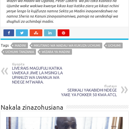
Waziri wa Madini wa Uganda, Peter Lokeris wa pili toka kushoto na
Ujumbe wake wakiwa kwenye kikao kazi katika ziara ya kikazi nchini
yenye lengo la kujifunza namna Sekta ya Madini inavyoendeshwa na
namna Sheria na Kanuni zinavyosimamiwa, pamoja na uendeshaji wa
shughuli za uchimbaji madini.
Tags
MADINI
MKUTANO WA WADAU WA KUKUZA UCHUMI
UCHUMI
UCHUMI TANZANIA
WIZARA YA MADINI
Iliyopita
LIVE:RAIS MAGUFULI KATIKA
UWEKAJI JIWE LA MSINGI LA
UPANUZI WA UWANJA WA
NDEGE MTWARA.
Ifuatayo
SERIKALI YAKABIDHI NDEGE
YAKE YA FOKKER 50 KWA ATCL
Nakala zinazohusiana