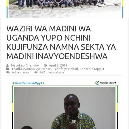
WAZIRI WA MADINI WA
UGANDA YUPO NCHINI
KUJIFUNZA NAMNA SEKTA YA
MADINI INAVYOENDESHWA
Matokeo ChanyA+
April 2, 2019
Taarifa Vyombo vya Habari
,
Taarifa ya Habari
,
Tanzania MpyA+
Acha maoni
992 Imeonekana