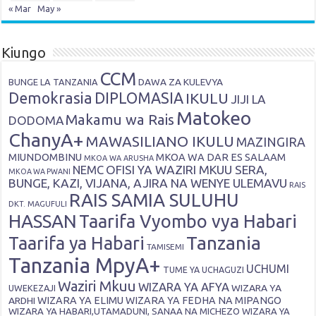
« Mar
May »
Kiungo
CCM
DAWA ZA KULEVYA
BUNGE LA TANZANIA
Demokrasia
DIPLOMASIA
IKULU
JIJI LA
Matokeo
Makamu wa Rais
DODOMA
ChanyA+
MAWASILIANO IKULU
MAZINGIRA
MIUNDOMBINU
MKOA WA DAR ES SALAAM
MKOA WA ARUSHA
OFISI YA WAZIRI MKUU SERA,
NEMC
MKOA WA PWANI
BUNGE, KAZI, VIJANA, AJIRA NA WENYE ULEMAVU
RAIS
RAIS SAMIA SULUHU
DKT. MAGUFULI
HASSAN
Taarifa Vyombo vya Habari
Tanzania
Taarifa ya Habari
TAMISEMI
Tanzania MpyA+
UCHUMI
TUME YA UCHAGUZI
Waziri Mkuu
WIZARA YA AFYA
WIZARA YA
UWEKEZAJI
ARDHI
WIZARA YA ELIMU
WIZARA YA FEDHA NA MIPANGO
WIZARA YA HABARI,UTAMADUNI, SANAA NA MICHEZO
WIZARA YA