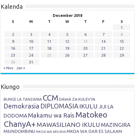
Kalenda
December 2018
S
M
T
W
T
F
S
1
2
3
4
5
6
7
8
9
10
11
12
13
14
15
16
17
18
19
20
21
22
23
24
25
26
27
28
29
30
31
« Nov
Jan »
Kiungo
CCM
DAWA ZA KULEVYA
BUNGE LA TANZANIA
Demokrasia
DIPLOMASIA
IKULU
JIJI LA
Matokeo
Makamu wa Rais
DODOMA
ChanyA+
MAWASILIANO IKULU
MAZINGIRA
MIUNDOMBINU
MKOA WA DAR ES SALAAM
MKOA WA ARUSHA