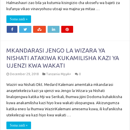
Halmashauri zao bila ya kutumia kisingizio cha ukosefu wa bajeti za
kufanya vikao vinavyohusu utoaji wa majina ya mitaa …
Soma zaidi »
MKANDARASI JENGO LA WIZARA YA
NISHATI ATAKIWA KUKAMILISHA KAZI YA
UJENZI KWA WAKATI
December 29, 2018
Tanzania MpyA+
0
Waziri wa Nishati Dkt. Medard Kalemani amemtaka mkandarasi
anayetekeleza kazi ya ujenzi wa Jengo la Wizara ya Nishati
linalojengwa katika Mji wa Serikali, Ihumwa jijini Dodoma kuhakikisha
kuwa anakamilisha kazi hiyo kwa wakati uliopangwa. Akizungumza
katika eneo la Ihumwa WaziriKalemani amesema kuwa, ili kufanikisha
utekelezaji wa kazi hiyo kwa wakati …
Soma zaidi »