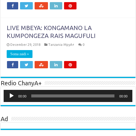
LIVE MBEYA: KONGAMANO LA
KUMPONGEZA RAIS MAGUFULI
December 29, 2018
Tanzania MpyA+
0
Soma zaidi »
Redio ChanyA+
Audio
Player
00:00
00:00
Ad