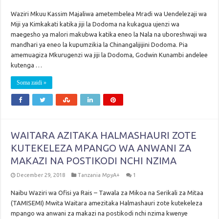
Waziri Mkuu Kassim Majaliwa ametembelea Mradi wa Uendelezaji wa
Miji ya Kimkakati katika jiji la Dodoma na kukagua ujenzi wa
maegesho ya malori makubwa katika eneo la Nala na uboreshwaji wa
mandhari ya eneo la kupumzikia la Chinangalijijini Dodoma. Pia
amemuagiza Mkurugenzi wa jiji la Dodoma, Godwin Kunambi andelee
kutenga …
Soma zaidi »
WAITARA AZITAKA HALMASHAURI ZOTE
KUTEKELEZA MPANGO WA ANWANI ZA
MAKAZI NA POSTIKODI NCHI NZIMA
December 29, 2018
Tanzania MpyA+
1
Naibu Waziri wa Ofisi ya Rais – Tawala za Mikoa na Serikali za Mitaa
(TAMISEMI) Mwita Waitara amezitaka Halmashauri zote kutekeleza
mpango wa anwani za makazi na postikodi nchi nzima kwenye