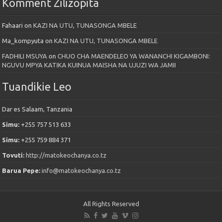
Komment Zilizopita
Fahaari
on
KAZI NA UTU, TUNASONGA MBELE
Ma_kompyuta
on
KAZI NA UTU, TUNASONGA MBELE
FADHILI MSUYA
on
CHUO CHA MAENDELEO YA WANANCHI KIGAMBONI:
NGUVU MPYA KATIKA KUINUA MAISHA NA UJUZI WA JAMII
Tuandikie Leo
Dar es Salaam, Tanzania
Simu:
+255 757 513 633
Simu:
+255 759 884 371
Tovuti:
http://matokeochanya.co.tz
Barua Pepe:
info@matokeochanya.co.tz
All Rights Reserved