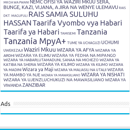
OFISI YA WAZIRI MKUU SERA,
NEMC
MKOA WA PWANI
BUNGE, KAZI, VIJANA, AJIRA NA WENYE ULEMAVU
RAIS
RAIS SAMIA SULUHU
DKT. MAGUFULI
HASSAN
Taarifa Vyombo vya Habari
Tanzania
Taarifa ya Habari
TAMISEMI
Tanzania MpyA+
UCHUMI
TUME YA UCHAGUZI
Waziri Mkuu
WIZARA YA AFYA
WIZARA YA
UWEKEZAJI
ARDHI
WIZARA YA ELIMU
WIZARA YA FEDHA NA MIPANGO
WIZARA YA HABARI,UTAMADUNI, SANAA NA MICHEZO
WIZARA YA
WIZARA YA KILIMO
KATIBA NA SHERIA
WIZARA YA KILIMO
WIZARA
Wizara ya Maji
WIZARA
YA MADINI
WIZARA YA MALIASILI NA UTALII
WIZARA YA NISHATI
YA MAMBO YA NJE
WIZARA YA MAWASILIANO
WIZARA YA UJENZI,UCHUKUZI NA MAWASILIANO
WIZARA YA
ZANZIBAR
VIWANDA
Ads