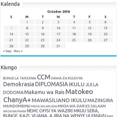
Kalenda
October 2018
S
M
T
W
T
F
S
1
2
3
4
5
6
7
8
9
10
11
12
13
14
15
16
17
18
19
20
21
22
23
24
25
26
27
28
29
30
31
« Sep
Nov »
Kiungo
CCM
DAWA ZA KULEVYA
BUNGE LA TANZANIA
Demokrasia
DIPLOMASIA
IKULU
JIJI LA
Matokeo
Makamu wa Rais
DODOMA
ChanyA+
MAWASILIANO IKULU
MAZINGIRA
MIUNDOMBINU
MKOA WA DAR ES SALAAM
MKOA WA ARUSHA
OFISI YA WAZIRI MKUU SERA,
NEMC
MKOA WA PWANI
BUNGE, KAZI, VIJANA, AJIRA NA WENYE ULEMAVU
RAIS