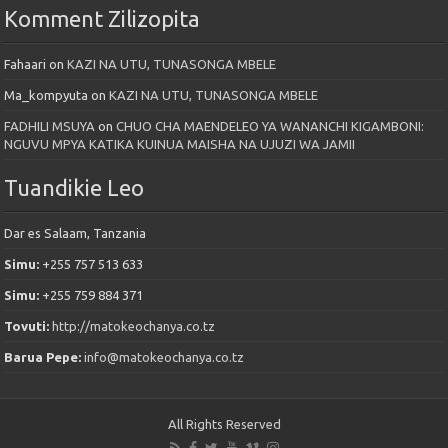
Komment Zilizopita
Fahaari
on
KAZI NA UTU, TUNASONGA MBELE
Ma_kompyuta
on
KAZI NA UTU, TUNASONGA MBELE
FADHILI MSUYA
on
CHUO CHA MAENDELEO YA WANANCHI KIGAMBONI:
NGUVU MPYA KATIKA KUINUA MAISHA NA UJUZI WA JAMII
Tuandikie Leo
Dar es Salaam, Tanzania
Simu:
+255 757 513 633
Simu:
+255 759 884 371
Tovuti:
http://matokeochanya.co.tz
Barua Pepe:
info@matokeochanya.co.tz
All Rights Reserved