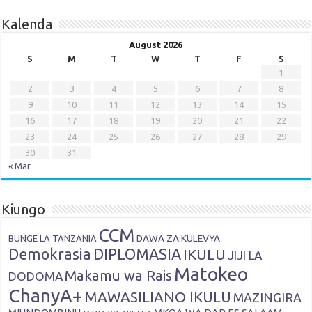
Kalenda
August 2026
S
M
T
W
T
F
S
1
2
3
4
5
6
7
8
9
10
11
12
13
14
15
16
17
18
19
20
21
22
23
24
25
26
27
28
29
30
31
« Mar
Kiungo
CCM
DAWA ZA KULEVYA
BUNGE LA TANZANIA
Demokrasia
DIPLOMASIA
IKULU
JIJI LA
Matokeo
Makamu wa Rais
DODOMA
ChanyA+
MAWASILIANO IKULU
MAZINGIRA