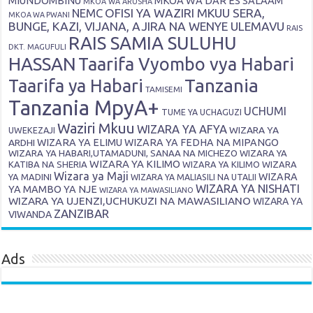
MIUNDOMBINU
MKOA WA DAR ES SALAAM
MKOA WA ARUSHA
OFISI YA WAZIRI MKUU SERA,
NEMC
MKOA WA PWANI
BUNGE, KAZI, VIJANA, AJIRA NA WENYE ULEMAVU
RAIS
RAIS SAMIA SULUHU
DKT. MAGUFULI
HASSAN
Taarifa Vyombo vya Habari
Tanzania
Taarifa ya Habari
TAMISEMI
Tanzania MpyA+
UCHUMI
TUME YA UCHAGUZI
Waziri Mkuu
WIZARA YA AFYA
WIZARA YA
UWEKEZAJI
ARDHI
WIZARA YA ELIMU
WIZARA YA FEDHA NA MIPANGO
WIZARA YA HABARI,UTAMADUNI, SANAA NA MICHEZO
WIZARA YA
WIZARA YA KILIMO
KATIBA NA SHERIA
WIZARA YA KILIMO
WIZARA
Wizara ya Maji
WIZARA
YA MADINI
WIZARA YA MALIASILI NA UTALII
WIZARA YA NISHATI
YA MAMBO YA NJE
WIZARA YA MAWASILIANO
WIZARA YA UJENZI,UCHUKUZI NA MAWASILIANO
WIZARA YA
ZANZIBAR
VIWANDA
Ads