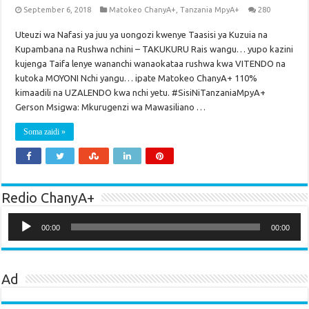
September 6, 2018
Matokeo ChanyA+
,
Tanzania MpyA+
280
Uteuzi wa Nafasi ya juu ya uongozi kwenye Taasisi ya Kuzuia na
Kupambana na Rushwa nchini – TAKUKURU Rais wangu… yupo kazini
kujenga Taifa lenye wananchi wanaokataa rushwa kwa VITENDO na
kutoka MOYONI Nchi yangu… ipate Matokeo ChanyA+ 110%
kimaadili na UZALENDO kwa nchi yetu. #SisiNiTanzaniaMpyA+
Gerson Msigwa: Mkurugenzi wa Mawasiliano …
Soma zaidi »
Redio ChanyA+
Audio
Player
00:00
00:00
Ad