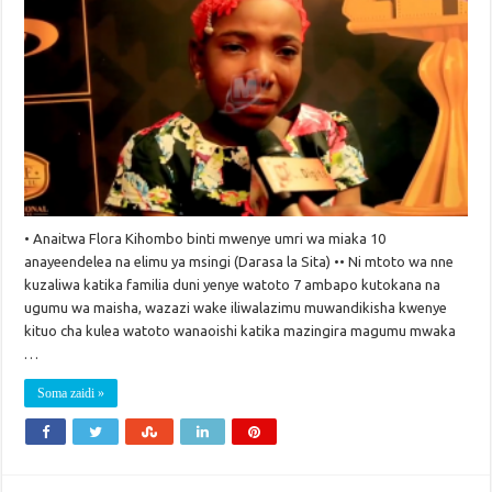
• Anaitwa Flora Kihombo binti mwenye umri wa miaka 10
anayeendelea na elimu ya msingi (Darasa la Sita) •• Ni mtoto wa nne
kuzaliwa katika familia duni yenye watoto 7 ambapo kutokana na
ugumu wa maisha, wazazi wake iliwalazimu muwandikisha kwenye
kituo cha kulea watoto wanaoishi katika mazingira magumu mwaka
…
Soma zaidi »