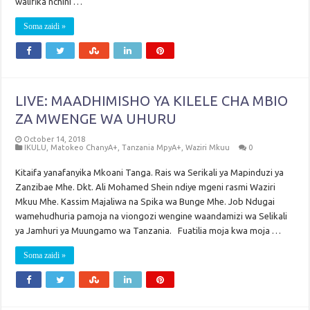
walifika nchini …
Soma zaidi »
LIVE: MAADHIMISHO YA KILELE CHA MBIO
ZA MWENGE WA UHURU
October 14, 2018
IKULU
,
Matokeo ChanyA+
,
Tanzania MpyA+
,
Waziri Mkuu
0
Kitaifa yanafanyika Mkoani Tanga. Rais wa Serikali ya Mapinduzi ya
Zanzibae Mhe. Dkt. Ali Mohamed Shein ndiye mgeni rasmi Waziri
Mkuu Mhe. Kassim Majaliwa na Spika wa Bunge Mhe. Job Ndugai
wamehudhuria pamoja na viongozi wengine waandamizi wa Selikali
ya Jamhuri ya Muungamo wa Tanzania. Fuatilia moja kwa moja …
Soma zaidi »