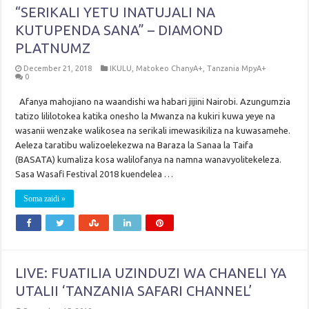
“SERIKALI YETU INATUJALI NA
KUTUPENDA SANA” – DIAMOND
PLATNUMZ
December 21, 2018
IKULU
,
Matokeo ChanyA+
,
Tanzania MpyA+
0
Afanya mahojiano na waandishi wa habari jijini Nairobi. Azungumzia
tatizo lililotokea katika onesho la Mwanza na kukiri kuwa yeye na
wasanii wenzake walikosea na serikali imewasikiliza na kuwasamehe.
Aeleza taratibu walizoelekezwa na Baraza la Sanaa la Taifa
(BASATA) kumaliza kosa walilofanya na namna wanavyolitekeleza.
Sasa Wasafi Festival 2018 kuendelea …
Soma zaidi »
LIVE: FUATILIA UZINDUZI WA CHANELI YA
UTALII ‘TANZANIA SAFARI CHANNEL’