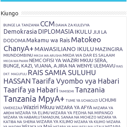
Kiungo
CCM
DAWA ZA KULEVYA
BUNGE LA TANZANIA
Demokrasia
DIPLOMASIA
IKULU
JIJI LA
Matokeo
Makamu wa Rais
DODOMA
ChanyA+
MAWASILIANO IKULU
MAZINGIRA
MIUNDOMBINU
MKOA WA DAR ES SALAAM
MKOA WA ARUSHA
OFISI YA WAZIRI MKUU SERA,
NEMC
MKOA WA PWANI
BUNGE, KAZI, VIJANA, AJIRA NA WENYE ULEMAVU
RAIS
RAIS SAMIA SULUHU
DKT. MAGUFULI
HASSAN
Taarifa Vyombo vya Habari
Tanzania
Taarifa ya Habari
TAMISEMI
Tanzania MpyA+
UCHUMI
TUME YA UCHAGUZI
Waziri Mkuu
WIZARA YA AFYA
WIZARA YA
UWEKEZAJI
ARDHI
WIZARA YA ELIMU
WIZARA YA FEDHA NA MIPANGO
WIZARA YA HABARI,UTAMADUNI, SANAA NA MICHEZO
WIZARA YA
WIZARA YA KILIMO
KATIBA NA SHERIA
WIZARA YA KILIMO
WIZARA
Wizara ya Maji
WIZARA
YA MADINI
WIZARA YA MALIASILI NA UTALII