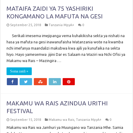
MATAIFA ZAIDI YA 75 YASHIRIKI
KONGAMANO LA MAFUTA NA GESI
September 25, 2018
Tanzania MpyA+
0
Serikali imesema imejipanga vema kuhakikisha sekta ya nishati na
hasa ya mafuta na gesi inawanufaisha Watanzania wote na kwamba
nchi imefanya maandalizi makubwa kwa ajili ya kunufaika na sekta
hiyo. Hayo yamesemwa jijini Dar es Salaam na Waziri wa Nchi Ofisi ya
Makamu wa Rais – Mazingira …
Soma zaidi »
MAKAMU WA RAIS AZINDUA URITHI
FESTIVAL
September 15, 2018
Makamu wa Rais
,
Tanzania MpyA+
0
Makamu wa Rais wa Jamhuri ya Muungano wa Tanzania Mhe. Samia