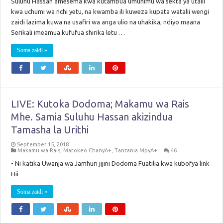
Suluhu Hassan amesema kwa kutambua umuhimu wa sekta ya utalii
kwa uchumi wa nchi yetu, na kwamba ili kuweza kupata watalii wengi
zaidi lazima kuwa na usafiri wa anga ulio na uhakika; ndiyo maana
Serikali imeamua kufufua shirika letu …
Soma zaidi »
LIVE: Kutoka Dodoma; Makamu wa Rais
Mhe. Samia Suluhu Hassan akizindua
Tamasha la Urithi
September 15, 2018
Makamu wa Rais
,
Matokeo ChanyA+
,
Tanzania MpyA+
46
• Ni katika Uwanja wa Jamhuri jijini Dodoma Fuatilia kwa kubofya link
Hii
Soma zaidi »