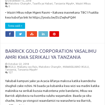
December 15, 2018
Matokeo ChanyA+
,
Taarifa ya Habari
,
Tanzania MpyA+
,
Waziri Mkuu
0
• Waziri Mkuu ndiye Mgeni Rasmi • Itakuwa inaonekana TBC1 Fuatilia
kwa kubofya link hii https://youtu.be/DzZwjhuPQiM
Soma zaidi »
BARRICK GOLD CORPORATION YASALIMU
AMRI KWA SERIKALI YA TANZANIA
October 22, 2018
IKULU
,
Makamu wa Rais
,
Matokeo ChanyA+
,
MAWASILIANO IKULU
,
Tanzania
,
Tanzania MpyA+
127
Yakubali kampuni yake ya Acacia ilifanya makosa katika kuendesha
shughuli zake nchini. Ni baada ya kubainika kwa wizi wa madini katika
makinikia na serikali kuzuia makontena yote bandarini, Mkuu wa
Barrick alijitokeza na kuomba suluhu wayamalize. Baada ya siku
chache, timu ya viongozi waandamizi na wanasheria wa Barrick,