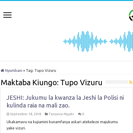
Nyumbani
»
Tag:
Tupo Vizuru
Maktaba Kiungo:
Tupo Vizuru
JESHI: Jukumu la kwanza la Jeshi la Polisi ni
kulinda raia na mali zao.
September 18, 2018
Tanzania MpyA+
0
Ukakamavu na kujiamini kunamfanya askari atekeleze majukumu
yake vizuri.