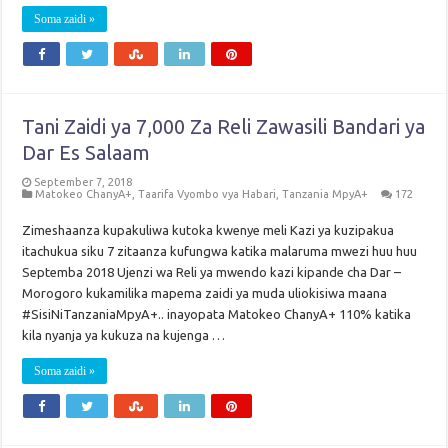
Soma zaidi »
Tani Zaidi ya 7,000 Za Reli Zawasili Bandari ya
Dar Es Salaam
September 7, 2018
Matokeo ChanyA+
,
Taarifa Vyombo vya Habari
,
Tanzania MpyA+
172
Zimeshaanza kupakuliwa kutoka kwenye meli Kazi ya kuzipakua
itachukua siku 7 zitaanza kufungwa katika malaruma mwezi huu huu
Septemba 2018 Ujenzi wa Reli ya mwendo kazi kipande cha Dar –
Morogoro kukamilika mapema zaidi ya muda uliokisiwa maana
#SisiNiTanzaniaMpyA+.. inayopata Matokeo ChanyA+ 110% katika
kila nyanja ya kukuza na kujenga …
Soma zaidi »