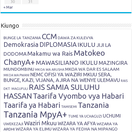
30
31
« Mar
Kiungo
CCM
DAWA ZA KULEVYA
BUNGE LA TANZANIA
Demokrasia
DIPLOMASIA
IKULU
JIJI LA
Matokeo
Makamu wa Rais
DODOMA
ChanyA+
MAWASILIANO IKULU
MAZINGIRA
MIUNDOMBINU
MKOA WA DAR ES SALAAM
MKOA WA ARUSHA
OFISI YA WAZIRI MKUU SERA,
NEMC
MKOA WA PWANI
BUNGE, KAZI, VIJANA, AJIRA NA WENYE ULEMAVU
RAIS
RAIS SAMIA SULUHU
DKT. MAGUFULI
HASSAN
Taarifa Vyombo vya Habari
Tanzania
Taarifa ya Habari
TAMISEMI
Tanzania MpyA+
UCHUMI
TUME YA UCHAGUZI
Waziri Mkuu
WIZARA YA AFYA
WIZARA YA
UWEKEZAJI
ARDHI
WIZARA YA ELIMU
WIZARA YA FEDHA NA MIPANGO