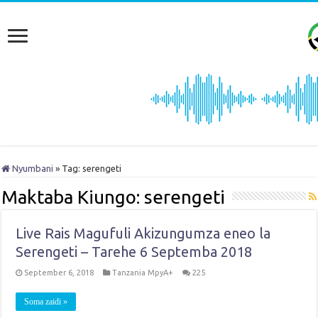
Nyumbani
»
Tag:
serengeti
Maktaba Kiungo:
serengeti
Live Rais Magufuli Akizungumza eneo la
Serengeti – Tarehe 6 Septemba 2018
September 6, 2018
Tanzania MpyA+
225
Soma zaidi »