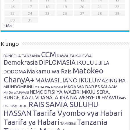
16
17
18
19
20
21
22
23
24
25
26
27
28
29
30
31
« Mar
Kiungo
CCM
DAWA ZA KULEVYA
BUNGE LA TANZANIA
Demokrasia
DIPLOMASIA
IKULU
JIJI LA
Matokeo
Makamu wa Rais
DODOMA
ChanyA+
MAWASILIANO IKULU
MAZINGIRA
MIUNDOMBINU
MKOA WA DAR ES SALAAM
MKOA WA ARUSHA
OFISI YA WAZIRI MKUU SERA,
NEMC
MKOA WA PWANI
BUNGE, KAZI, VIJANA, AJIRA NA WENYE ULEMAVU
RAIS
RAIS SAMIA SULUHU
DKT. MAGUFULI
HASSAN
Taarifa Vyombo vya Habari
Tanzania
Taarifa ya Habari
TAMISEMI