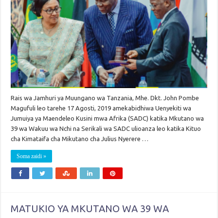
Rais wa Jamhuri ya Muungano wa Tanzania, Mhe. Dkt. John Pombe
Magufuli leo tarehe 17 Agosti, 2019 amekabidhiwa Uenyekiti wa
Jumuiya ya Maendeleo Kusini mwa Afrika (SADC) katika Mkutano wa
39 wa Wakuu wa Nchi na Serikali wa SADC ulioanza leo katika Kituo
cha Kimataifa cha Mikutano cha Julius Nyerere …
Soma zaidi »
MATUKIO YA MKUTANO WA 39 WA