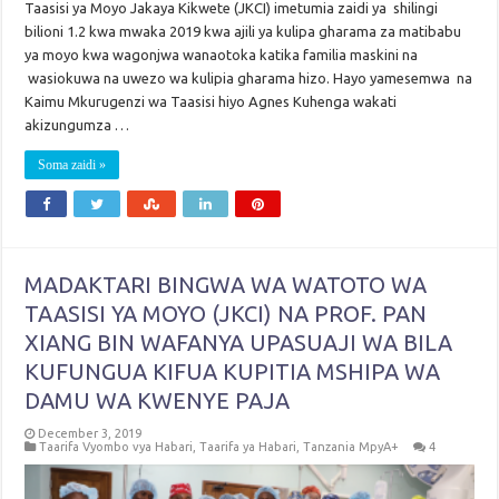
Taasisi ya Moyo Jakaya Kikwete (JKCI) imetumia zaidi ya shilingi
bilioni 1.2 kwa mwaka 2019 kwa ajili ya kulipa gharama za matibabu
ya moyo kwa wagonjwa wanaotoka katika familia maskini na
wasiokuwa na uwezo wa kulipia gharama hizo. Hayo yamesemwa na
Kaimu Mkurugenzi wa Taasisi hiyo Agnes Kuhenga wakati
akizungumza …
Soma zaidi »
MADAKTARI BINGWA WA WATOTO WA
TAASISI YA MOYO (JKCI) NA PROF. PAN
XIANG BIN WAFANYA UPASUAJI WA BILA
KUFUNGUA KIFUA KUPITIA MSHIPA WA
DAMU WA KWENYE PAJA
December 3, 2019
Taarifa Vyombo vya Habari
,
Taarifa ya Habari
,
Tanzania MpyA+
4