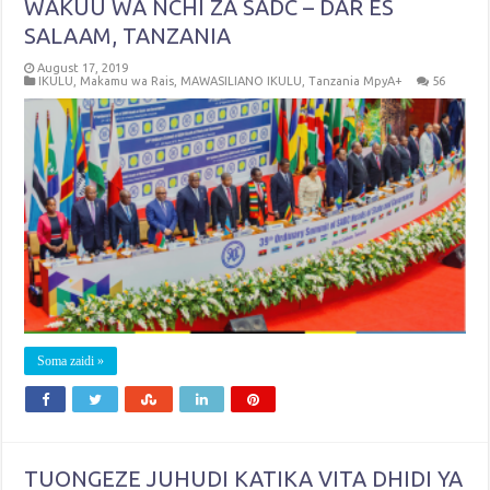
WAKUU WA NCHI ZA SADC – DAR ES
SALAAM, TANZANIA
August 17, 2019
IKULU
,
Makamu wa Rais
,
MAWASILIANO IKULU
,
Tanzania MpyA+
56
Soma zaidi »
TUONGEZE JUHUDI KATIKA VITA DHIDI YA