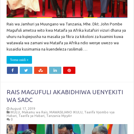
Rais wa Jamhuri ya Muungano wa Tanzania, Mhe. Dkt. John Pombe
Magufuli ametoa wito kwa Mataifa ya Afrika kutafsiri vizuri dhana ya
uhuru na kujiepusha na masalia ya fikra za kikoloni za kuamini kuwa
watawala wa zamani wa Mataifa ya Afrika ndio wenye uwezo wa
kusaidia kusimamia na kuendeleza rasilimali …
Soma zaidi »
RAIS MAGUFULI AKABIDHIWA UENYEKITI
WA SADC
August 17, 2019
IKULU
,
Makamu wa Rais
,
MAWASILIANO IKULU
,
Taarifa Vyombo vya
Habari
,
Taarifa ya Habari
,
Tanzania MpyA+
0