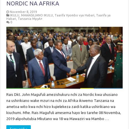
NORDIC NA AFRIKA
November 8, 2019
IKULU
,
MAWASILIANO IKULU
,
Taarifa Vyombo vya Habari
,
Taarifa ya
Habari
,
Tanzania MpyA+
0
Rais Dkt. John Magufuli amezishukuru nchi za Nordic kwa uhusiano
na ushirikiano wake mzuri na nchi za Afrika ikiwemo Tanzania na
ametoa wito kwa nchi hizo kujielekeza zaidi katika ushirikiano wa
kiuchumi. Mhe. Rais Magufuli amesema hayo leo tarehe 08 Novemba,
2019 alipohutubia Mkutano wa 18 wa Mawaziri wa Mambo …
Soma zaidi »