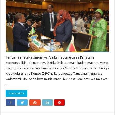
Tanzania imetaka Umoja wa Afrika na Jumuiya za Kimataifa
kuongeza jitihada na nguvu katika kuleta amani katika maeneo yenye
migogoro Barani afrika hususani katika Nchi za Burundi na Jamhuri ya
Kidemokrasia ya Kongo (DRC) ili kuipunguzia Tanzania mzigo wa
wakimbizi ulioubeba kwa muda mrefu hivi sasa. Makamu wa Rais wa
…
Soma zaidi »