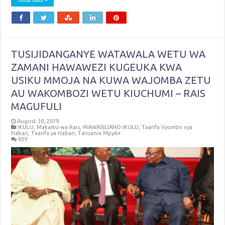
TUSIJIDANGANYE WATAWALA WETU WA
ZAMANI HAWAWEZI KUGEUKA KWA
USIKU MMOJA NA KUWA WAJOMBA ZETU
AU WAKOMBOZI WETU KIUCHUMI – RAIS
MAGUFULI
August 30, 2019
IKULU
,
Makamu wa Rais
,
MAWASILIANO IKULU
,
Taarifa Vyombo vya
Habari
,
Taarifa ya Habari
,
Tanzania MpyA+
939