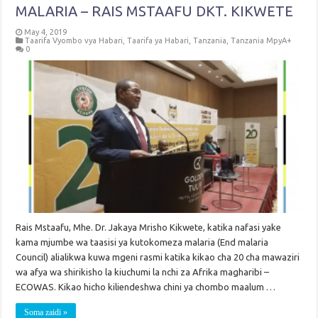
MALARIA – RAIS MSTAAFU DKT. KIKWETE
May 4, 2019
Taarifa Vyombo vya Habari
,
Taarifa ya Habari
,
Tanzania
,
Tanzania MpyA+
0
Rais Mstaafu, Mhe. Dr. Jakaya Mrisho Kikwete, katika nafasi yake
kama mjumbe wa taasisi ya kutokomeza malaria (End malaria
Council) alialikwa kuwa mgeni rasmi katika kikao cha 20 cha mawaziri
wa afya wa shirikisho la kiuchumi la nchi za Afrika magharibi –
ECOWAS. Kikao hicho kiliendeshwa chini ya chombo maalum …
Soma zaidi »