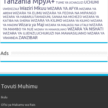
Tanzania MpyA+
UCHUMI
TUME YA UCHAGUZI
Waziri Mkuu
WIZARA YA AFYA
WIZARA YA
UWEKEZAJI
ARDHI
WIZARA YA ELIMU
WIZARA YA FEDHA NA MIPANGO
WIZARA YA HABARI,UTAMADUNI, SANAA NA MICHEZO
WIZARA YA
WIZARA YA KILIMO
KATIBA NA SHERIA
WIZARA YA KILIMO
WIZARA
Wizara ya Maji
WIZARA
YA MADINI
WIZARA YA MALIASILI NA UTALII
WIZARA YA NISHATI
YA MAMBO YA NJE
WIZARA YA MAWASILIANO
WIZARA YA UJENZI,UCHUKUZI NA MAWASILIANO
WIZARA YA
ZANZIBAR
VIWANDA
Ads
Tovuti Muhimu
Ikulu
Ofisi ya Makamu wa Rais