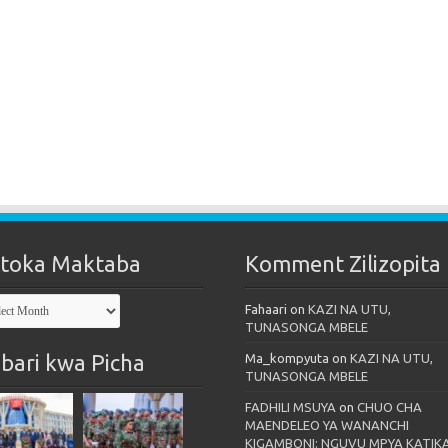
toka Maktaba
Komment Zilizopita
oka
Fahaari
on
KAZI NA UTU,
taba
TUNASONGA MBELE
bari kwa Picha
Ma_kompyuta
on
KAZI NA UTU,
TUNASONGA MBELE
FADHILI MSUYA
on
CHUO CHA
MAENDELEO YA WANANCHI
KIGAMBONI: NGUVU MPYA KATIK