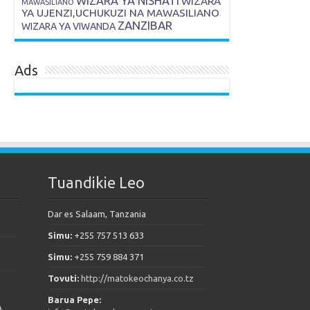
WIZARA YA NISHATI
WIZARA
MAWASILIANO
YA UJENZI,UCHUKUZI NA MAWASILIANO
ZANZIBAR
WIZARA YA VIWANDA
Ads
Tuandikie Leo
Dar es Salaam, Tanzania
Simu:
+255 757 513 633
Simu:
+255 759 884 371
Tovuti:
http://matokeochanya.co.tz
Barua Pepe:
A