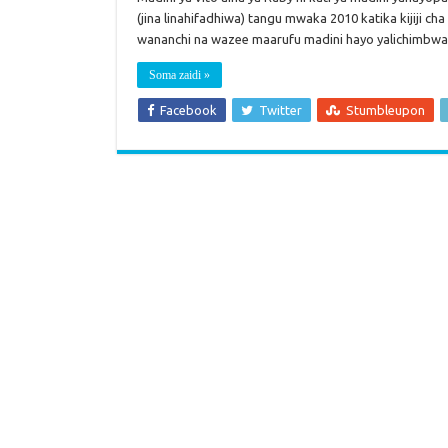
(jina linahifadhiwa) tangu mwaka 2010 katika kijiji c
wananchi na wazee maarufu madini hayo yalichimbw
Soma zaidi »
Facebook
Twitter
Stumbleupon