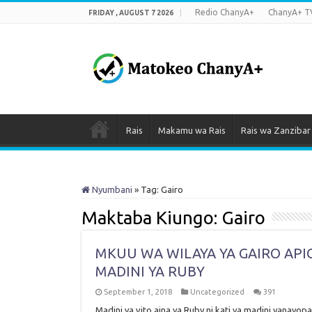
Redio ChanyA+
ChanyA+ T
FRIDAY , AUGUST 7 2026
Rais
Makamu wa Rais
Rais wa Zanzibar
Nyumbani
»
Tag:
Gairo
Maktaba Kiungo:
Gairo
MKUU WA WILAYA YA GAIRO AP
MADINI YA RUBY
September 1, 2018
Uncategorized
391
Madini ya vito aina ya Ruby ni kati ya madini yanay