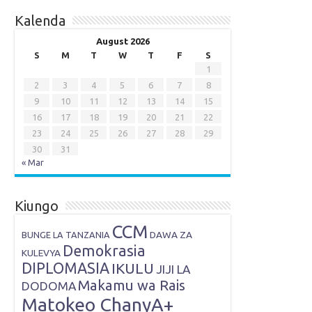
Kalenda
August 2026
S
M
T
W
T
F
S
1
2
3
4
5
6
7
8
9
10
11
12
13
14
15
16
17
18
19
20
21
22
23
24
25
26
27
28
29
30
31
« Mar
Kiungo
CCM
DAWA ZA
BUNGE LA TANZANIA
Demokrasia
KULEVYA
DIPLOMASIA
IKULU
JIJI LA
Makamu wa Rais
DODOMA
Matokeo ChanyA+