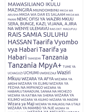
MAWASILIANO IKULU
MAZINGIRA
MIUNDOMBINU
MKOA WA
MKOA WA DAR ES SALAAM
ARUSHA
MKOA WA
OFISI YA WAZIRI MKUU
NEMC
PWANI
SERA, BUNGE, KAZI, VIJANA, AJIRA
NA WENYE ULEMAVU
RAIS DKT. MAGUFULI
RAIS SAMIA SULUHU
HASSAN
Taarifa Vyombo
vya Habari
Taarifa ya
Tanzania
Habari
TAMISEMI
Tanzania MpyA+
TUME YA
Waziri
UCHUMI
UWEKEZAJI
UCHAGUZI
Mkuu
WIZARA YA AFYA
WIZARA YA
ARDHI
WIZARA YA ELIMU
WIZARA YA
FEDHA NA MIPANGO
WIZARA YA
HABARI,UTAMADUNI, SANAA NA MICHEZO
WIZARA YA
WIZARA YA KATIBA NA SHERIA
KILIMO
WIZARA YA KILIMO
WIZARA YA MADINI
Wizara ya Maji
WIZARA YA MALIASILI NA UTALII
WIZARA YA MAMBO YA NJE
WIZARA YA