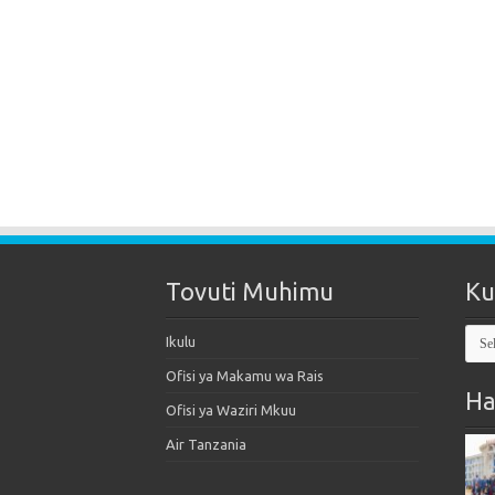
Tovuti Muhimu
Ku
Kut
Ikulu
Mak
Ofisi ya Makamu wa Rais
Ha
Ofisi ya Waziri Mkuu
Air Tanzania