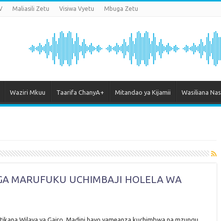
V
Maliasili Zetu
Visiwa Vyetu
Mbuga Zetu
Waziri Mkuu
Taarifa ChanyA+
Mitandao ya Kijamii
Wasiliana Nas
IGA MARUFUKU UCHIMBAJI HOLELA WA
opatikana Wilaya ya Gairo. Madini hayo yameanza kuchimbwa na mzungu