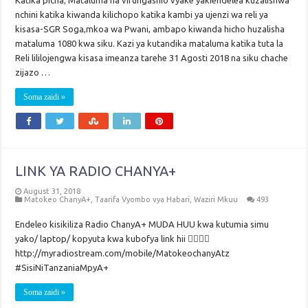
Katika picha; Mataluma na vifungashio vyake yakiendelea kuzalishwa
nchini katika kiwanda kilichopo katika kambi ya ujenzi wa reli ya
kisasa-SGR Soga,mkoa wa Pwani, ambapo kiwanda hicho huzalisha
mataluma 1080 kwa siku. Kazi ya kutandika mataluma katika tuta la
Reli lililojengwa kisasa imeanza tarehe 31 Agosti 2018 na siku chache
zijazo …
Soma zaidi »
LINK YA RADIO CHANYA+
August 31, 2018
Matokeo ChanyA+
,
Taarifa Vyombo vya Habari
,
Waziri Mkuu
493
Endeleo kisikiliza Radio ChanyA+ MUDA HUU kwa kutumia simu
yako/ laptop/ kopyuta kwa kubofya link hii 👇🏽👇🏽
http://myradiostream.com/mobile/MatokeochanyAtz
#SisiNiTanzaniaMpyA+
Soma zaidi »