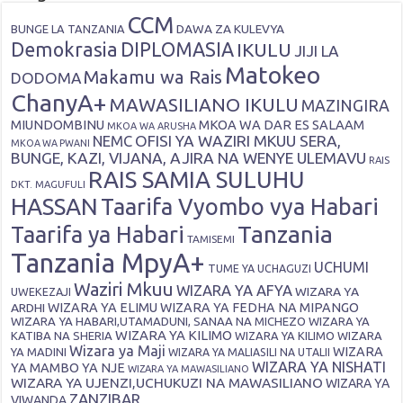
CCM
DAWA ZA KULEVYA
BUNGE LA TANZANIA
Demokrasia
DIPLOMASIA
IKULU
JIJI LA
Matokeo
Makamu wa Rais
DODOMA
ChanyA+
MAWASILIANO IKULU
MAZINGIRA
MIUNDOMBINU
MKOA WA DAR ES SALAAM
MKOA WA ARUSHA
OFISI YA WAZIRI MKUU SERA,
NEMC
MKOA WA PWANI
BUNGE, KAZI, VIJANA, AJIRA NA WENYE ULEMAVU
RAIS
RAIS SAMIA SULUHU
DKT. MAGUFULI
HASSAN
Taarifa Vyombo vya Habari
Tanzania
Taarifa ya Habari
TAMISEMI
Tanzania MpyA+
UCHUMI
TUME YA UCHAGUZI
Waziri Mkuu
WIZARA YA AFYA
WIZARA YA
UWEKEZAJI
ARDHI
WIZARA YA ELIMU
WIZARA YA FEDHA NA MIPANGO
WIZARA YA HABARI,UTAMADUNI, SANAA NA MICHEZO
WIZARA YA
WIZARA YA KILIMO
KATIBA NA SHERIA
WIZARA YA KILIMO
WIZARA
Wizara ya Maji
WIZARA
YA MADINI
WIZARA YA MALIASILI NA UTALII
WIZARA YA NISHATI
YA MAMBO YA NJE
WIZARA YA MAWASILIANO
WIZARA YA UJENZI,UCHUKUZI NA MAWASILIANO
WIZARA YA
ZANZIBAR
VIWANDA