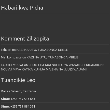
Habari kwa Picha
Komment Zilizopita
Fahaari
on
KAZI NA UTU, TUNASONGA MBELE
Ma_kompyuta
on
KAZI NA UTU, TUNASONGA MBELE
FADHILI MSUYA
on
CHUO CHA MAENDELEO YA WANANCHI KIGAMBONI:
NGUVU MPYA KATIKA KUINUA MAISHA NA UJUZI WA JAMII
Tuandikie Leo
Dar es Salaam, Tanzania
Simu:
+255 757 513 633
Simu:
+255 759 884 371