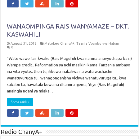
WANAOMPINGA RAIS WANYAMAZE – DKT.
KASWAHILI
August 31, 2018
Matokeo ChanyA+
,
Taarifa Vyombo vya Habari
0
”Watu wawe fair kwake (Rais Magufuli kwa namna anavyochapa kazi)
Wampe credit.. Reformation ya nchi masikini kama Tanzania ambayo
ina vitu vyote.. then tu, ilikuwa inakaliwa na watu wachache
wanatuvuruga tu.. wanagonganisha vichwa wanatuvuruga tu.. kwa
sababu tu, hawataki kuwa na dhamira njema; Yeye (Rais Magufuli)
anaingia ndani ya miaka …
Soma zaidi »
Redio ChanyA+