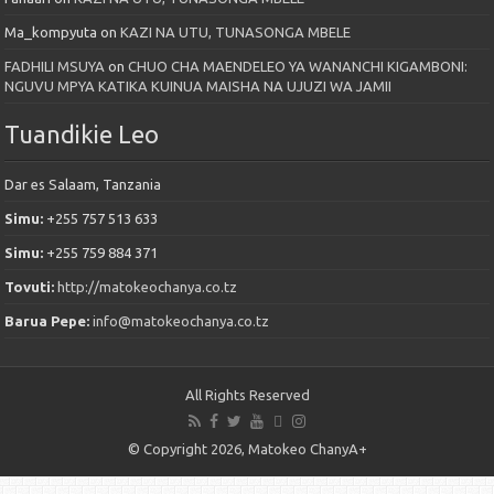
Ma_kompyuta
on
KAZI NA UTU, TUNASONGA MBELE
FADHILI MSUYA
on
CHUO CHA MAENDELEO YA WANANCHI KIGAMBONI:
NGUVU MPYA KATIKA KUINUA MAISHA NA UJUZI WA JAMII
Tuandikie Leo
Dar es Salaam, Tanzania
Simu:
+255 757 513 633
Simu:
+255 759 884 371
Tovuti:
http://matokeochanya.co.tz
Barua Pepe:
info@matokeochanya.co.tz
All Rights Reserved
© Copyright 2026, Matokeo ChanyA+