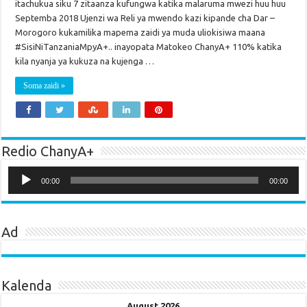
itachukua siku 7 zitaanza kufungwa katika malaruma mwezi huu huu
Septemba 2018 Ujenzi wa Reli ya mwendo kazi kipande cha Dar –
Morogoro kukamilika mapema zaidi ya muda uliokisiwa maana
#SisiNiTanzaniaMpyA+.. inayopata Matokeo ChanyA+ 110% katika
kila nyanja ya kukuza na kujenga …
Soma zaidi »
Redio ChanyA+
Audio
Player
00:00
00:00
Ad
Kalenda
August 2026