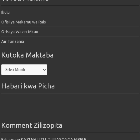
Ikulu
Ofisi ya Makamu wa Rais
Ofisi ya Waziri Mkuu
Air Tanzania
Kutoka Maktaba
Kutoka
Maktaba
Habari kwa Picha
Komment Zilizopita
Fahaari
on
KAZI NA UTU, TUNASONGA MBELE