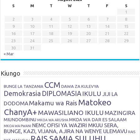
S
M
T
W
T
F
S
1
2
3
4
5
6
7
8
9
10
11
12
13
14
15
16
17
18
19
20
21
22
23
24
25
26
27
28
29
30
31
« Mar
Kiungo
CCM
DAWA ZA KULEVYA
BUNGE LA TANZANIA
Demokrasia
DIPLOMASIA
IKULU
JIJI LA
Matokeo
Makamu wa Rais
DODOMA
ChanyA+
MAWASILIANO IKULU
MAZINGIRA
MIUNDOMBINU
MKOA WA DAR ES SALAAM
MKOA WA ARUSHA
OFISI YA WAZIRI MKUU SERA,
NEMC
MKOA WA PWANI
BUNGE, KAZI, VIJANA, AJIRA NA WENYE ULEMAVU
RAIS
RAIS SAMIA SULUHU