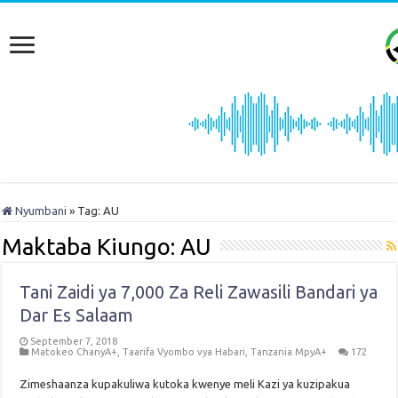
Nyumbani
»
Tag:
AU
Maktaba Kiungo:
AU
Tani Zaidi ya 7,000 Za Reli Zawasili Bandari ya
Dar Es Salaam
September 7, 2018
Matokeo ChanyA+
,
Taarifa Vyombo vya Habari
,
Tanzania MpyA+
172
Zimeshaanza kupakuliwa kutoka kwenye meli Kazi ya kuzipakua