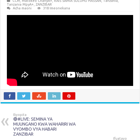
CCM
,
Matokeo ChanyA+
,
RAIS SAMIA SULUHU HASSAN
,
Tanzania
,
Tanzania MpyA+
,
ZANZIBAR
Acha maoni
318 Imeonekana
Iliyopita
🔴#LIVE: SEMINA YA
MUUNGANO KWA WAHARIRI WA
VYOMBO VYA HABARI
ZANZIBAR
Ifuatayo