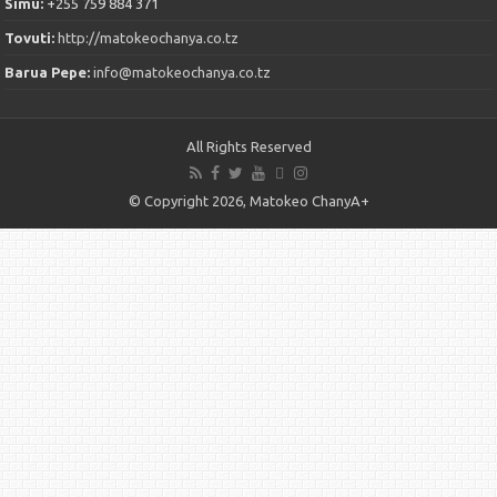
Simu:
+255 759 884 371
Tovuti:
http://matokeochanya.co.tz
Barua Pepe:
info@matokeochanya.co.tz
All Rights Reserved
© Copyright 2026, Matokeo ChanyA+