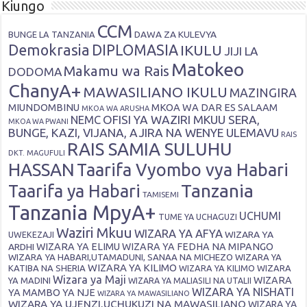
Kiungo
CCM
DAWA ZA KULEVYA
BUNGE LA TANZANIA
Demokrasia
DIPLOMASIA
IKULU
JIJI LA
Matokeo
Makamu wa Rais
DODOMA
ChanyA+
MAWASILIANO IKULU
MAZINGIRA
MIUNDOMBINU
MKOA WA DAR ES SALAAM
MKOA WA ARUSHA
OFISI YA WAZIRI MKUU SERA,
NEMC
MKOA WA PWANI
BUNGE, KAZI, VIJANA, AJIRA NA WENYE ULEMAVU
RAIS
RAIS SAMIA SULUHU
DKT. MAGUFULI
HASSAN
Taarifa Vyombo vya Habari
Tanzania
Taarifa ya Habari
TAMISEMI
Tanzania MpyA+
UCHUMI
TUME YA UCHAGUZI
Waziri Mkuu
WIZARA YA AFYA
WIZARA YA
UWEKEZAJI
ARDHI
WIZARA YA ELIMU
WIZARA YA FEDHA NA MIPANGO
WIZARA YA HABARI,UTAMADUNI, SANAA NA MICHEZO
WIZARA YA
WIZARA YA KILIMO
KATIBA NA SHERIA
WIZARA YA KILIMO
WIZARA
Wizara ya Maji
WIZARA
YA MADINI
WIZARA YA MALIASILI NA UTALII
WIZARA YA NISHATI
YA MAMBO YA NJE
WIZARA YA MAWASILIANO
WIZARA YA UJENZI,UCHUKUZI NA MAWASILIANO
WIZARA YA