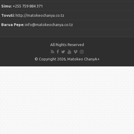
Simu:
+255 759 884 371
Tovuti:
http://matokeochanya.co.tz
Barua Pepe:
info@matokeochanya.co.tz
All Rights Reserved
© Copyright 2026, Matokeo ChanyA+