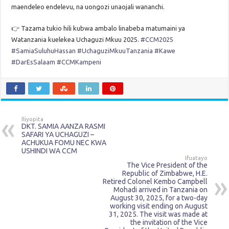
maendeleo endelevu, na uongozi unaojali wananchi.
👉 Tazama tukio hili kubwa ambalo linabeba matumaini ya
Watanzania kuelekea Uchaguzi Mkuu 2025.
#CCM2025
#SamiaSuluhuHassan
#UchaguziMkuuTanzania
#Kawe
#DarEsSalaam
#CCMKampeni
Iliyopita
DKT. SAMIA AANZA RASMI
SAFARI YA UCHAGUZI –
ACHUKUA FOMU NEC KWA
USHINDI WA CCM
Ifuatayo
The Vice President of the
Republic of Zimbabwe, H.E.
Retired Colonel Kembo Campbell
Mohadi arrived in Tanzania on
August 30, 2025, for a two-day
working visit ending on August
31, 2025. The visit was made at
the invitation of the Vice