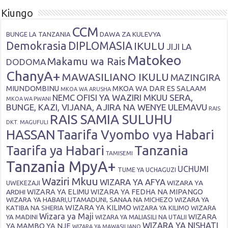
Kiungo
CCM
DAWA ZA KULEVYA
BUNGE LA TANZANIA
Demokrasia
DIPLOMASIA
IKULU
JIJI LA
Matokeo
Makamu wa Rais
DODOMA
ChanyA+
MAWASILIANO IKULU
MAZINGIRA
MIUNDOMBINU
MKOA WA DAR ES SALAAM
MKOA WA ARUSHA
OFISI YA WAZIRI MKUU SERA,
NEMC
MKOA WA PWANI
BUNGE, KAZI, VIJANA, AJIRA NA WENYE ULEMAVU
RAIS
RAIS SAMIA SULUHU
DKT. MAGUFULI
HASSAN
Taarifa Vyombo vya Habari
Tanzania
Taarifa ya Habari
TAMISEMI
Tanzania MpyA+
UCHUMI
TUME YA UCHAGUZI
Waziri Mkuu
WIZARA YA AFYA
WIZARA YA
UWEKEZAJI
ARDHI
WIZARA YA ELIMU
WIZARA YA FEDHA NA MIPANGO
WIZARA YA HABARI,UTAMADUNI, SANAA NA MICHEZO
WIZARA YA
WIZARA YA KILIMO
KATIBA NA SHERIA
WIZARA YA KILIMO
WIZARA
Wizara ya Maji
WIZARA
YA MADINI
WIZARA YA MALIASILI NA UTALII
WIZARA YA NISHATI
YA MAMBO YA NJE
WIZARA YA MAWASILIANO