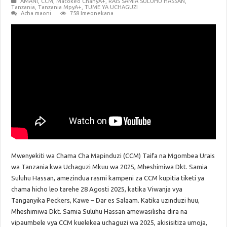
AMANI
,
CCM
,
Matokeo ChanyA+
,
RAIS SAMIA SULUHU HASSAN
,
Tanzania
,
Tanzania MpyA+
,
TUME YA UCHAGUZI
Acha maoni
758 Imeonekana
Mwenyekiti wa Chama Cha Mapinduzi (CCM) Taifa na Mgombea Urais
wa Tanzania kwa Uchaguzi Mkuu wa 2025, Mheshimiwa Dkt. Samia
Suluhu Hassan, amezindua rasmi kampeni za CCM kupitia tiketi ya
chama hicho leo tarehe 28 Agosti 2025, katika Viwanja vya
Tanganyika Peckers, Kawe – Dar es Salaam. Katika uzinduzi huu,
Mheshimiwa Dkt. Samia Suluhu Hassan amewasilisha dira na
vipaumbele vya CCM kuelekea uchaguzi wa 2025, akisisitiza umoja,