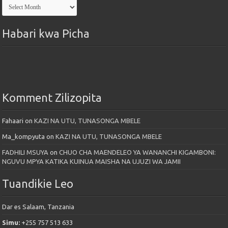
Kutoka
Maktaba
Habari kwa Picha
Komment Zilizopita
Fahaari
on
KAZI NA UTU, TUNASONGA MBELE
Ma_kompyuta
on
KAZI NA UTU, TUNASONGA MBELE
FADHILI MSUYA
on
CHUO CHA MAENDELEO YA WANANCHI KIGAMBONI:
NGUVU MPYA KATIKA KUINUA MAISHA NA UJUZI WA JAMII
Tuandikie Leo
Dar es Salaam, Tanzania
Simu:
+255 757 513 633